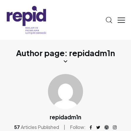
Author page: repidadm1n
repidadm1n
57
Articles Published
Follow: