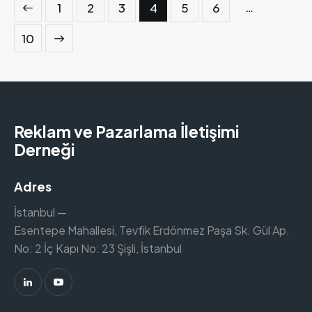
…
1
2
3
4
5
6
10
Reklam ve Pazarlama İletişimi
Derneği
Adres
İstanbul —
Esentepe Mahallesi, Tevfik Erdönmez Paşa Sk. Gül Ap.
No: 2 İç Kapı No: 23 Şişli, İstanbul