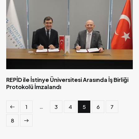
REPİD ile İstinye Üniversitesi Arasında İş Birliği
Protokolü İmzalandı
…
1
3
4
5
6
7
8