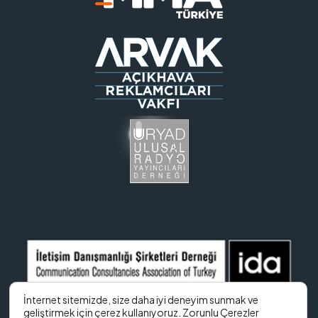
İnternet sitemizde, size daha iyi deneyim sunmak ve
geliştirmek için çerez kullanıyoruz. Zorunlu Çerezler