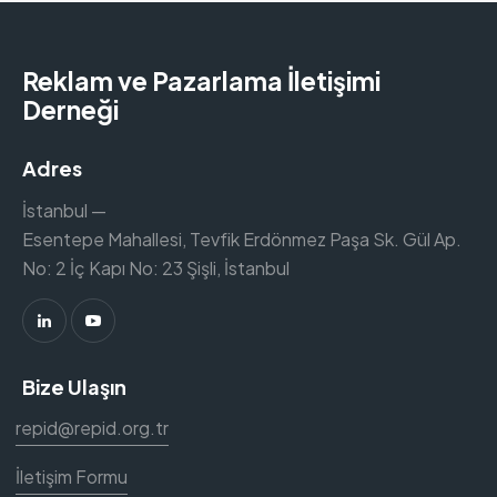
Reklam ve Pazarlama İletişimi
Derneği
Adres
İstanbul —
Esentepe Mahallesi, Tevfik Erdönmez Paşa Sk. Gül Ap.
No: 2 İç Kapı No: 23 Şişli, İstanbul
Bize Ulaşın
repid@repid.org.tr
İletişim Formu