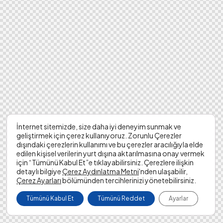
İnternet sitemizde, size daha iyi deneyim sunmak ve
geliştirmek için çerez kullanıyoruz. Zorunlu Çerezler
dışındaki çerezlerin kullanımı ve bu çerezler aracılığıyla elde
edilen kişisel verilerin yurt dışına aktarılmasına onay vermek
için “Tümünü Kabul Et”e tıklayabilirsiniz. Çerezlere ilişkin
detaylı bilgiye
Çerez Aydınlatma Metni
'nden ulaşabilir,
Çerez Ayarları
bölümünden tercihlerinizi yönetebilirsiniz.
Tümünü Kabul Et
Tümünü Reddet
Ayarlar