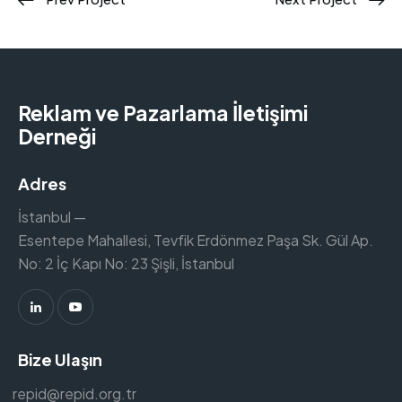
Reklam ve Pazarlama İletişimi
Derneği
Adres
İstanbul —
Esentepe Mahallesi, Tevfik Erdönmez Paşa Sk. Gül Ap.
No: 2 İç Kapı No: 23 Şişli, İstanbul
Bize Ulaşın
repid@repid.org.tr