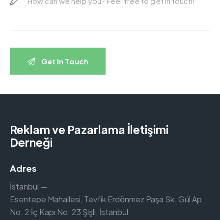
Reklam ve Pazarlama İletişimi
Derneği
Adres
İstanbul —
Esentepe Mahallesi, Tevfik Erdönmez Paşa Sk. Gül Ap.
No: 2 İç Kapı No: 23 Şişli, İstanbul