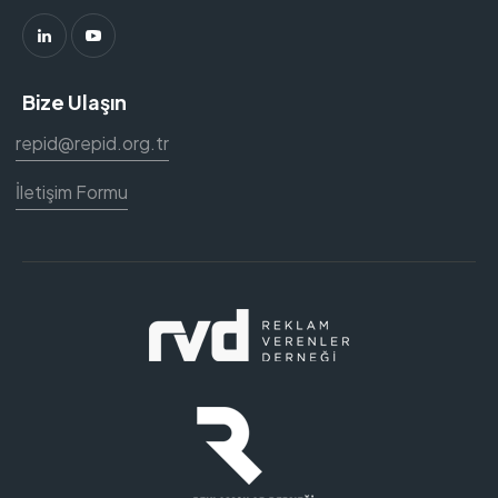
Bize Ulaşın
repid@repid.org.tr
İletişim Formu