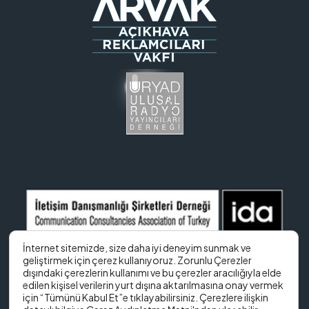
İnternet sitemizde, size daha iyi deneyim sunmak ve
geliştirmek için çerez kullanıyoruz. Zorunlu Çerezler
dışındaki çerezlerin kullanımı ve bu çerezler aracılığıyla elde
edilen kişisel verilerin yurt dışına aktarılmasına onay vermek
için “Tümünü Kabul Et”e tıklayabilirsiniz. Çerezlere ilişkin