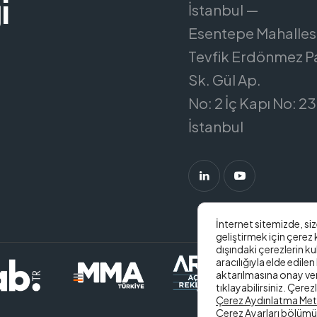
i
İstanbul —
Esentepe Mahallesi
Tevfik Erdönmez P
Sk. Gül Ap.
No: 2 İç Kapı No: 23 
İstanbul
İnternet sitemizde, si
geliştirmek için çerez
dışındaki çerezlerin ku
aracılığıyla elde edilen 
aktarılmasına onay ve
tıklayabilirsiniz. Çerezl
Çerez Aydınlatma Met
Çerez Ayarları
bölümün