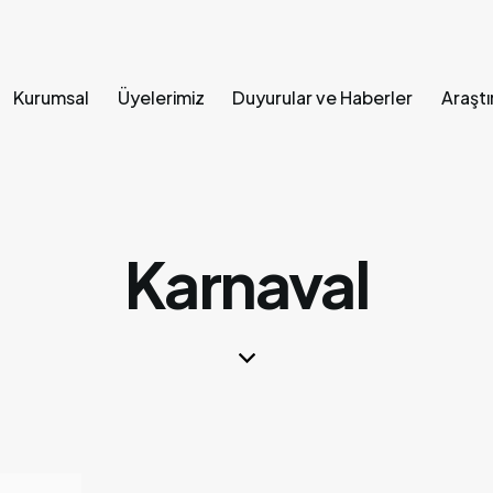
Kurumsal
Üyelerimiz
Duyurular ve Haberler
Araştı
Ana Sayfa
Kurumsal
Üyelerimiz
Duyurular ve Hab
Karnaval