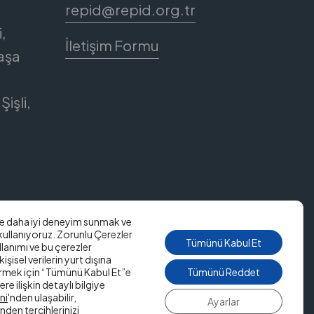
repid@repid.org.tr
,
İletişim Formu
aşa
Şişli,
ze daha iyi deneyim sunmak ve
 kullanıyoruz. Zorunlu Çerezler
Tümünü Kabul Et
llanımı ve bu çerezler
kişisel verilerin yurt dışına
rmek için “Tümünü Kabul Et”e
Tümünü Reddet
ere ilişkin detaylı bilgiye
ni
'nden ulaşabilir,
Ayarlar
den tercihlerinizi