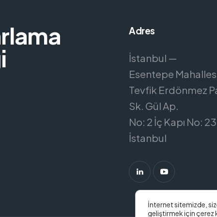
arlama
Adres
i
İstanbul —
Esentepe Mahallesi
Tevfik Erdönmez P
Sk. Gül Ap.
No: 2 İç Kapı No: 23 
İstanbul
İnternet sitemizde, si
geliştirmek için çerez