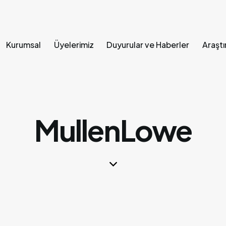
Kurumsal
Üyelerimiz
Duyurular ve Haberler
Araştı
Ana Sayfa
Kurumsal
Üyelerimiz
Duyurular ve Hab
MullenLowe