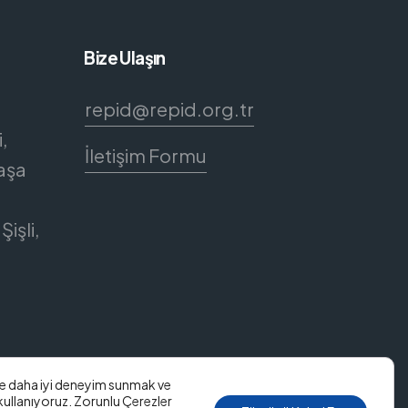
Bize Ulaşın
repid@repid.org.tr
,
İletişim Formu
aşa
Şişli,
ze daha iyi deneyim sunmak ve
 kullanıyoruz. Zorunlu Çerezler