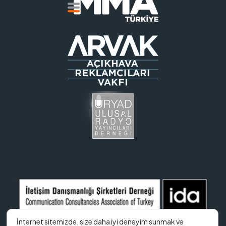
İnternet sitemizde, size daha iyi deneyim sunmak ve