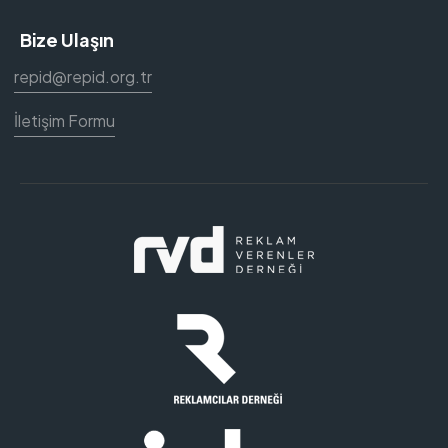
Bize Ulaşın
repid@repid.org.tr
İletişim Formu