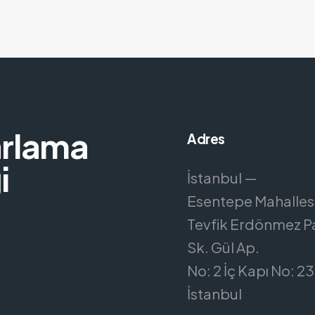
arlama
Adres
i
İstanbul —
Esentepe Mahallesi
Tevfik Erdönmez P
Sk. Gül Ap.
No: 2 İç Kapı No: 23 
İstanbul