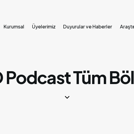
Kurumsal
Üyelerimiz
Duyurular ve Haberler
Araştı
Ana Sayfa
Kurumsal
Üyelerimiz
Duyurular ve Hab
 Podcast Tüm Bö