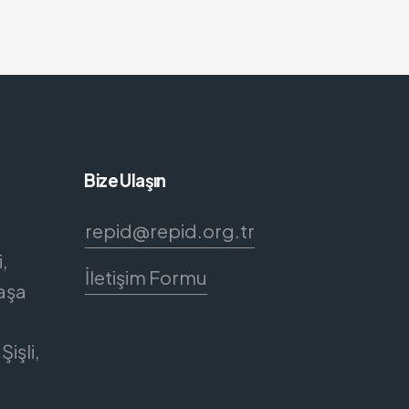
Bize Ulaşın
repid@repid.org.tr
,
İletişim Formu
aşa
Şişli,