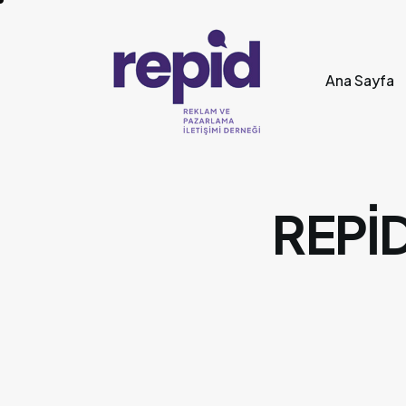
Ana Sayfa
REPİD