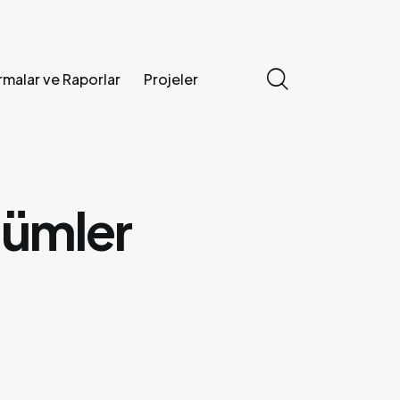
rmalar ve Raporlar
Projeler
erler
Araştırmalar ve Raporlar
Projeler
lümler